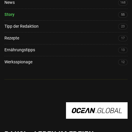
News
168
Story
55
Tipp der Redaktion
23
Rezepte
17
Ernährungstipps
13
Werksspionage
12
OCEAN.GLOBAL