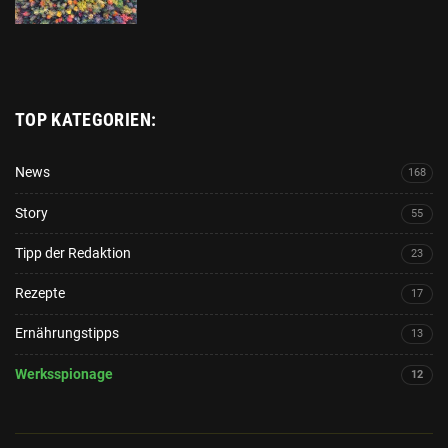
TOP KATEGORIEN:
News
168
Story
55
Tipp der Redaktion
23
Rezepte
17
Ernährungstipps
13
Werksspionage
12