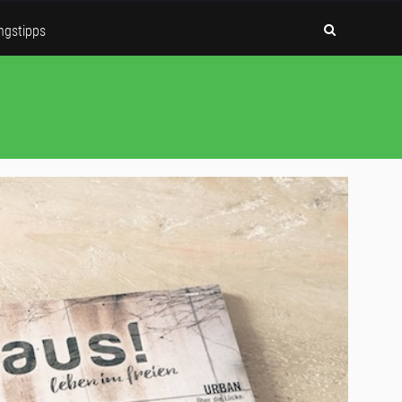
ngstipps
728×90