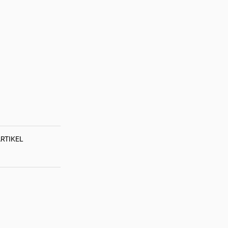
RTIKEL
LIVESTREAM
MICROSOFT
OCEAN
FUNPARK