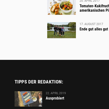
QUINOA
20. APRIL 2017
Tomaten-Kakifruch
UND
amerikanischen Pi
FETA
17. AUGUST 2017
Ende gut alles gut
TIPPS DER REDAKTION:
22. APRIL 2019
Ausprobiert