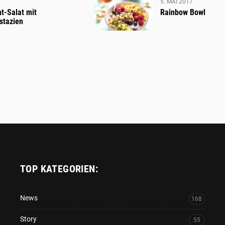
5. MAI 2017
t-Salat mit
Rainbow Bowl
stazien
TOP KATEGORIEN:
News
168
Story
55