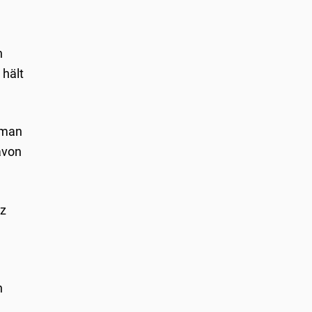
n
 hält
 man
avon
tz
n