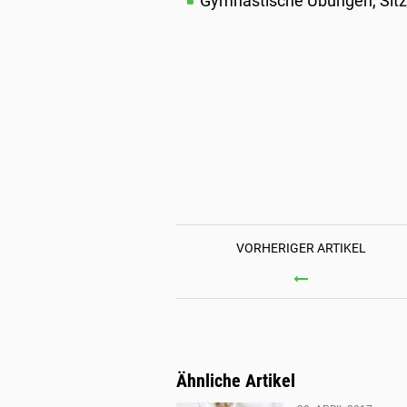
Gymnastische Übungen, Sitz
VORHERIGER ARTIKEL
KNACKI
SALAT
MIT
KAROTT
PISTAZI
Ähnliche Artikel