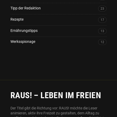
Tipp der Redaktion
23
Rezepte
17
Ernährungstipps
13
Werksspionage
12
RAUS! – LEBEN IM FREIEN
Der Titel gibt die Richtung vor: RAUS! möchte die Leser
animieren, aktiv ihre Freizeit zu gestalten, dem Alltag zu