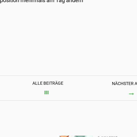
position mehrmals am Tag ändern
ALLE BEITRÄGE
NÄCHSTER A
GER
EN,
EN,