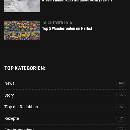
Áfram Ísland! Kurs Nordnordwest! (Part II)
16. OKTOBER 2018
Top 5 Wanderrouten im Herbst
TOP KATEGORIEN:
News
168
Story
55
Tipp der Redaktion
23
Rezepte
17