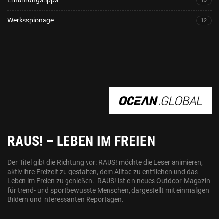
Ernährungstipps
13
Werksspionage
12
OCEAN.GLOBAL
RAUS! – LEBEN IM FREIEN
Der Titel gibt die Richtung vor: RAUS! möchte die Leser animieren,
aktiv ihre Freizeit zu gestalten, dem Alltag zu entfliehen und das
Leben im Freien zu genießen. RAUS! ist ein neues Outdoor-Magazin
für trend- und sportbewusste Menschen, dargestellt mit einmaligen
Bildern und interessanten Reportagen.