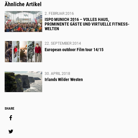
BES
Ähnliche Artikel
2. FEBRUAR 2016
ISPO MUNICH 2016 – VOLLES HAUS,
PROMINENTE GÄSTE UND VIRTUELLE FITNESS-
WELTEN
22. SEPTEMBER 2014
European outdoor Film tour 14/15
30. APRIL 2018
Irlands Wilder Westen
Social
SHARE
Media
Share