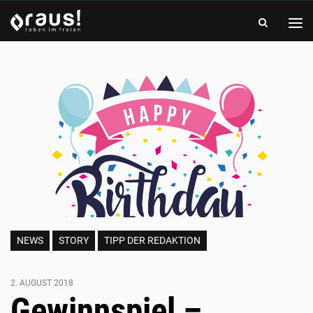
-
leben
RAUS!
im
Magazin
freien
-
Artikelbild
leben
von
im
Posts
freien
NEWS
STORY
TIPP DER REDAKTION
2. AUGUST 2018
Gewinnspiel –