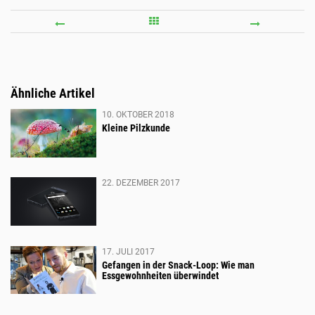
SIR
SWAT
CHRIS
FREER
BONINGTON:
WORL
MIT
TOUR
Ähnliche Artikel
80
2015
10. OKTOBER 2018
JAHREN
BY
Kleine Pilzkunde
AUF
THE
DEM
NORT
GIPFEL
FACE
22. DEZEMBER 2017
DES
NEWC
OLD
RÜCK
MAN
UND
17. JULI 2017
Gefangen in der Snack-Loop: Wie man
OF
ALLE
Essgewohnheiten überwindet
HOY
CHAM