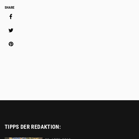
AM
START
Social
SHARE
Media
Share
Platzhalter
TIPPS DER REDAKTION: