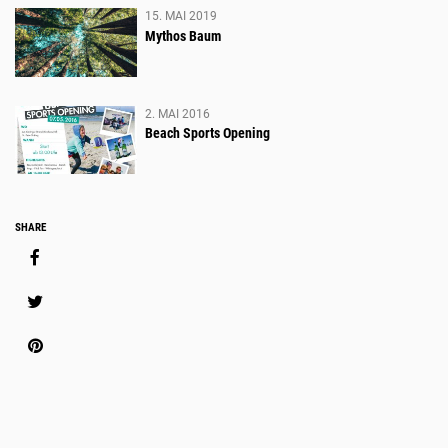
OCEAN
15. MAI 2019
Mythos Baum
FUNPARK
FEIERT
ERFOLG
2. MAI 2016
Beach Sports Opening
AUF
GANZER
LINIE.
Social
SHARE
Media
Share
Platzhalter