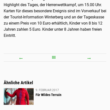
Highlight des Tages, der Herrenwettkampf, um 15.00 Uhr.
Karten für dieses besondere Ereignis sind im Vorverkauf bei
der Tourist-Information Winterberg und an der Tageskasse
zu einem Preis von 10 Euro erhältlich, Kinder von 8 bis 12
Jahren zahlen 5 Euro. Kinder unter 8 Jahren haben freien
Eintritt.
ZEHN
FUNS
TAGE
AUF
ACTION,
DER
SPANNUNG
HANS
Ähnliche Artikel
UND
9. FEBRUAR 2017
SPORTLICHE
Für Wildes Terrain
HÖCHSTLEISTUNGEN:
CONDOR