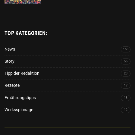
TOP KATEGORIEN:
News
168
Story
55
Tipp der Redaktion
23
Rezepte
17
Ernährungstipps
13
Werksspionage
12