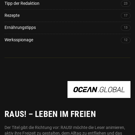
Tipp der Redaktion
23
Rezepte
17
Ernährungstipps
13
Werksspionage
12
OCEAN.GLOBAL
RAUS! – LEBEN IM FREIEN
Der Titel gibt die Richtung vor: RAUS! möchte die Leser animieren,
aktiv ihre Freizeit zu gestalten, dem Alltag zu entfliehen und das