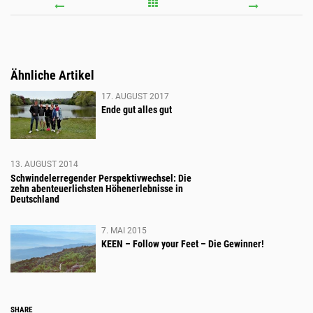
–
PROB
JETZT
GEHT
TICKETS
ÜBER
FÜR
STUD
Ähnliche Artikel
DIE
17. AUGUST 2017
INTERBOOT
Ende gut alles gut
GEWINNEN
–
13. AUGUST 2014
Schwindelerregender Perspektivwechsel: Die
zehn abenteuerlichsten Höhenerlebnisse in
Deutschland
7. MAI 2015
KEEN – Follow your Feet – Die Gewinner!
Social
SHARE