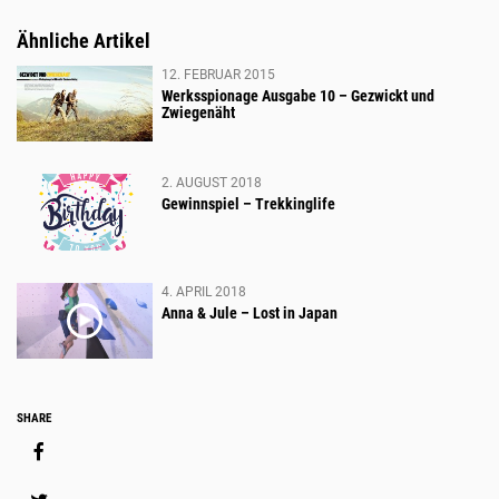
Ähnliche Artikel
12. FEBRUAR 2015
Werksspionage Ausgabe 10 – Gezwickt und
Zwiegenäht
2. AUGUST 2018
Gewinnspiel – Trekkinglife
4. APRIL 2018
Anna & Jule – Lost in Japan
Social
SHARE
Media
Share