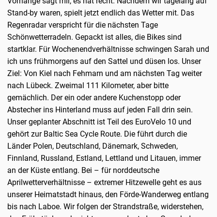
Vorhänge sagt mir, es hat recht. Nachdem wir tagelang auf
Stand-by waren, spielt jetzt endlich das Wetter mit. Das
Regenradar verspricht für die nächsten Tage
Schönwetterradeln. Gepackt ist alles, die Bikes sind
startklar. Für Wochenendverhältnisse schwingen Sarah und
ich uns frühmorgens auf den Sattel und düsen los. Unser
Ziel: Von Kiel nach Fehmarn und am nächsten Tag weiter
nach Lübeck. Zweimal 111 Kilometer, aber bitte
gemächlich. Der ein oder andere Kuchenstopp oder
Abstecher ins Hinterland muss auf jeden Fall drin sein.
Unser geplanter Abschnitt ist Teil des EuroVelo 10 und
gehört zur Baltic Sea Cycle Route. Die führt durch die
Länder Polen, Deutschland, Dänemark, Schweden,
Finnland, Russland, Estland, Lettland und Litauen, immer
an der Küste entlang. Bei – für norddeutsche
Aprilwetterverhältnisse – extremer Hitzewelle geht es aus
unserer Heimatstadt hinaus, den Förde-Wanderweg entlang
bis nach Laboe. Wir folgen der Strandstraße, widerstehen,