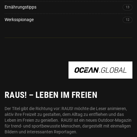
Ernährungstipps
13
Werksspionage
12
OCEAN.GLOBAL
RAUS! – LEBEN IM FREIEN
Der Titel gibt die Richtung vor: RAUS! möchte die Leser animieren,
aktiv ihre Freizeit zu gestalten, dem Alltag zu entfliehen und das
Leben im Freien zu genießen. RAUS! ist ein neues Outdoor-Magazin
für trend- und sportbewusste Menschen, dargestellt mit einmaligen
Bildern und interessanten Reportagen.