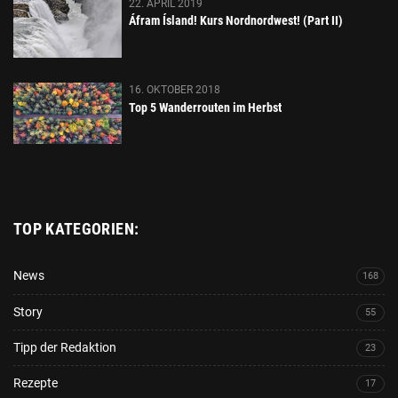
22. APRIL 2019
Áfram Ísland! Kurs Nordnordwest! (Part II)
16. OKTOBER 2018
Top 5 Wanderrouten im Herbst
TOP KATEGORIEN:
News
168
Story
55
Tipp der Redaktion
23
Rezepte
17