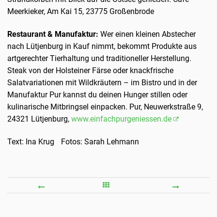
Meerkieker, Am Kai 15, 23775 Großenbrode
Restaurant & Manufaktur:
Wer einen kleinen Abstecher
nach Lütjenburg in Kauf nimmt, bekommt Produkte aus
artgerechter Tierhaltung und traditioneller Herstellung.
Steak von der Holsteiner Färse oder knackfrische
Salatvariationen mit Wildkräutern – im Bistro und in der
Manufaktur Pur kannst du deinen Hunger stillen oder
kulinarische Mitbringsel einpacken. Pur, Neuwerkstraße 9,
24321 Lütjenburg,
www.einfachpurgeniessen.de
Text: Ina Krug Fotos: Sarah Lehmann
GESCHIRRSET
SEHN
NOR