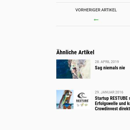
VORHERIGER ARTIKEL
NATUR
"PLANE
OCEAN"
DVD
ZU
Ähnliche Artikel
GEWIN
28. APRIL 2019
Sag niemals nie
29. JANUAR 2016
Startup RESTUBE s
Erfolgswelle und 
Crowdinvest direk