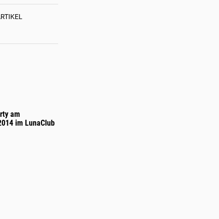
RTIKEL
WEITERE
ERSTBEGEHUNG
FÜR
LEO
HOULDING
UND
rty am
TEAM:
2014 im LunaClub
NEUE
ROUTE
ÜBER
DEN
NORDOST-
KAMM