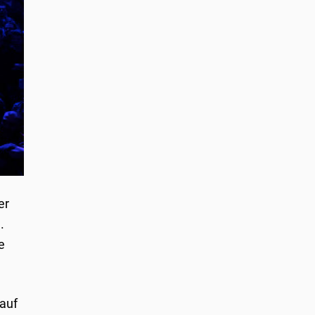
er
.
e
 auf