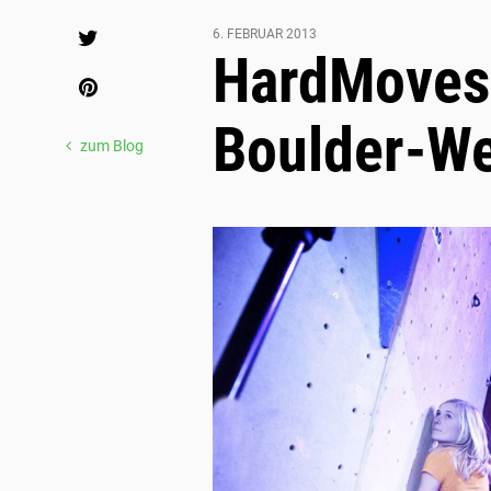
Share
6. FEBRUAR 2013
HardMoves 
Boulder-­W
zum Blog