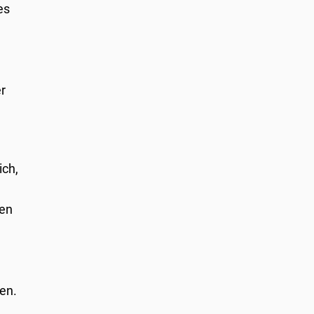
es
er
ich,
len
sen.