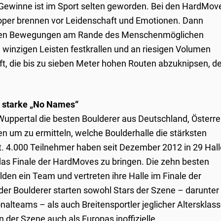
 Gewinne ist im Sport selten geworden. Bei den HardMov
per brennen vor Leidenschaft und Emotionen. Dann
chen Bewegungen am Rande des Menschenmöglichen
 winzigen Leisten festkrallen und an riesigen Volumen
ft, die bis zu sieben Meter hohen Routen abzuknipsen, d
n starke „No Names“
Wuppertal die besten Boulderer aus Deutschland, Österre
n um zu ermitteln, welche Boulderhalle die stärksten
. 4.000 Teilnehmer haben seit Dezember 2012 in 29 Hal
 das Finale der HardMoves zu bringen. Die zehn besten
ilden ein Team und vertreten ihre Halle im Finale der
der Boulderer starten sowohl Stars der Szene – darunter
nalteams – als auch Breitensportler jeglicher Altersklas
 der Szene auch als Europas inoffizielle