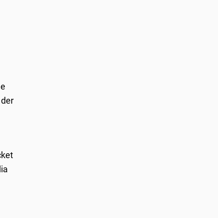
he
 der
cket
dia