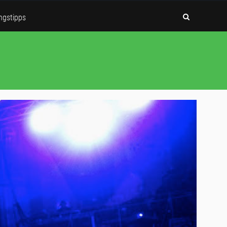
ngstipps
728×90